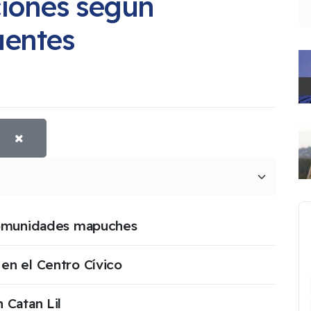
ciones según
B
uentes
 comunidades mapuches
en el Centro Cívico
 Catan Lil