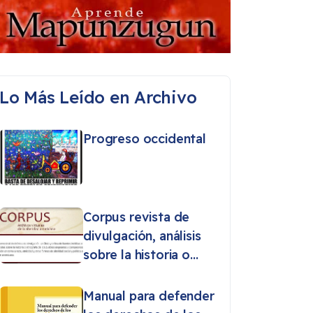
Lo Más Leído en Archivo
Progreso occidental
Corpus revista de
divulgación, análisis
sobre la historia o
etnografía de los
pueblos originarios
Manual para defender