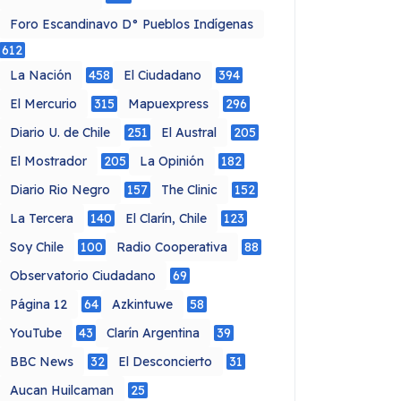
Foro Escandinavo D° Pueblos Indígenas
612
La Nación
458
El Ciudadano
394
El Mercurio
315
Mapuexpress
296
Diario U. de Chile
251
El Austral
205
El Mostrador
205
La Opinión
182
Diario Rio Negro
157
The Clinic
152
La Tercera
140
El Clarín, Chile
123
Soy Chile
100
Radio Cooperativa
88
Observatorio Ciudadano
69
Página 12
64
Azkintuwe
58
YouTube
43
Clarín Argentina
39
BBC News
32
El Desconcierto
31
Aucan Huilcaman
25