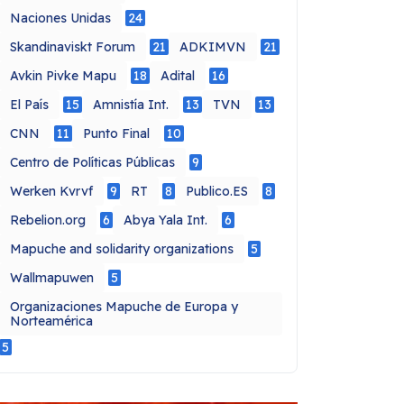
Naciones Unidas
24
Skandinaviskt Forum
21
ADKIMVN
21
Avkin Pivke Mapu
18
Adital
16
El País
15
Amnistía Int.
13
TVN
13
CNN
11
Punto Final
10
Centro de Políticas Públicas
9
Werken Kvrvf
9
RT
8
Publico.ES
8
Rebelion.org
6
Abya Yala Int.
6
Mapuche and solidarity organizations
5
Wallmapuwen
5
Organizaciones Mapuche de Europa y
Norteamérica
5