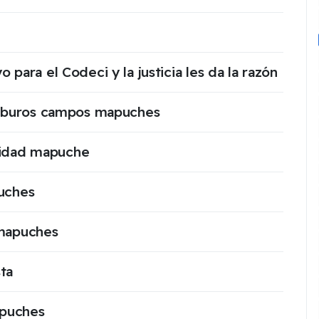
ara el Codeci y la justicia les da la razón
arburos campos mapuches
unidad mapuche
uches
 mapuches
sta
apuches