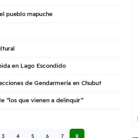
 del pueblo mapuche
ltural
nida en Lago Escondido
 acciones de Gendarmería en Chubut
e “los que vienen a delinquir”
3
4
5
6
7
8