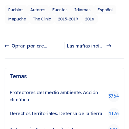
Pueblos
Autores
Fuentes
Idiomas
Español
Mapuche
The Clinic
2015-2019
2016
Optan por crear su propio instrumento político para la liberación
Las mafias indígenas que han capturado la Conadi
Artículo anterior: Optan por crear su propio instrumento político para la liberación
Artículo siguiente: Las mafias indígenas que han capturado la Conadi
Temas
Protectores del medio ambiente. Acción
3764
climática
Derechos territoriales. Defensa de la tierra
1126