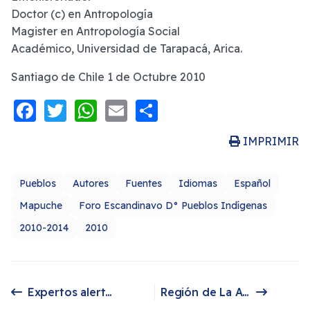
Doctor (c) en Antropología
Magister en Antropología Social
Académico, Universidad de Tarapacá, Arica.
Santiago de Chile 1 de Octubre 2010
Facebook
Twitter
WhatsApp
Email
Share
IMPRIMIR
Pueblos
Autores
Fuentes
Idiomas
Español
Mapuche
Foro Escandinavo D° Pueblos Indígenas
2010-2014
2010
Expertos alertan impacto negativo de la minería en medioambiente y comunidades indígenas
Región de La Araucanía presenta un retraso económico y social de dos décadas
Artículo anterior: Expertos alertan impacto negativo de la minería en medioambiente y comunidades indígenas
Artículo siguiente: Región de La Araucanía presenta un retraso económico y social de dos décadas