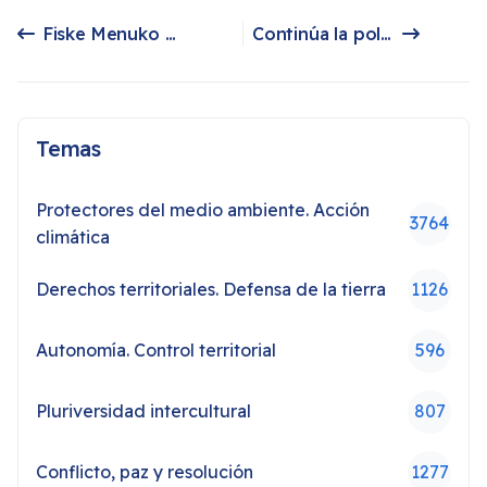
Fiske Menuko es un lugar donde la naturaleza resiste
Continúa la polémica por cementerio indígena inundado tras construcción de central Ralco
Artículo anterior: Fiske Menuko es un lugar donde la naturaleza resiste
Artículo siguiente: Continúa la polémica por cementerio indígena inundado tras construcción de central Ralco
Temas
Protectores del medio ambiente. Acción
3764
climática
Derechos territoriales. Defensa de la tierra
1126
Autonomía. Control territorial
596
Pluriversidad intercultural
807
Conflicto, paz y resolución
1277