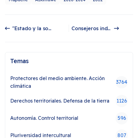
"Estado y la sociedad chilena han ignorado a los pueblos indígenas relegándolos al olvido"
Consejeros indígenas ante Conadi emplazan al gobierno por trato a indígena en Chile
Artículo anterior: "Estado y la sociedad chilena han ignorado a los pueblos indígenas relegándolos al olvido"
Artículo siguiente: Consejeros indígenas ante Conadi emplazan al gobierno por trato a indígena en Chile
Temas
Protectores del medio ambiente. Acción
3764
climática
Derechos territoriales. Defensa de la tierra
1126
Autonomía. Control territorial
596
Pluriversidad intercultural
807