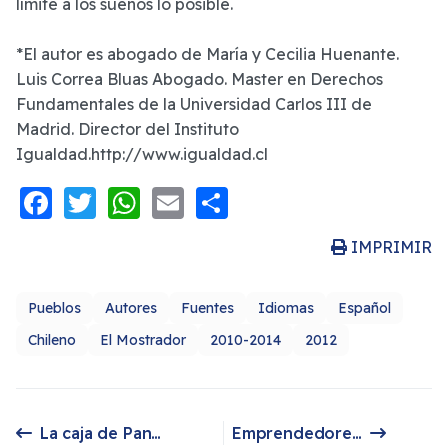
límite a los sueños lo posible.
*El autor es abogado de María y Cecilia Huenante.
Luis Correa Bluas Abogado. Master en Derechos
Fundamentales de la Universidad Carlos III de
Madrid. Director del Instituto
Igualdad.http://www.igualdad.cl
Facebook
Twitter
WhatsApp
Email
Share
IMPRIMIR
Pueblos
Autores
Fuentes
Idiomas
Español
Chileno
El Mostrador
2010-2014
2012
La caja de Pandora
Emprendedores mapuches en Silicon Valley
Artículo anterior: La caja de Pandora
Artículo siguiente: Emprendedores mapuches en Silicon Valley