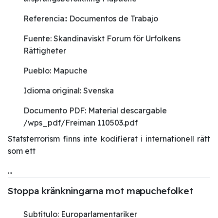
Referencia::
Documentos de Trabajo
Fuente:
Skandinaviskt Forum för Urfolkens
Rättigheter
Pueblo:
Mapuche
Idioma original:
Svenska
Documento PDF:
Material descargable
/wps_pdf/Freiman 110503.pdf
Statsterrorism finns inte kodifierat i internationell rätt
som ett
...
Stoppa kränkningarna mot mapuchefolket
Subtítulo:
Europarlamentariker