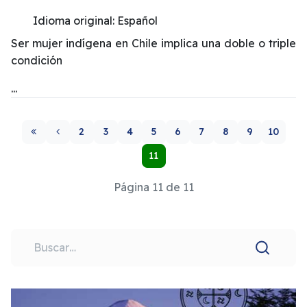
Idioma original:
Español
Ser mujer indígena en Chile implica una doble o triple
condición
...
2
3
4
5
6
7
8
9
10
11
Página 11 de 11
Buscar