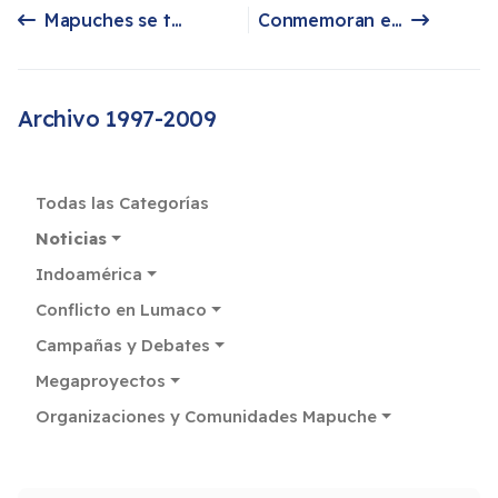
Mapuches se tomaron otros tres fundos
Conmemoran el Pacto Kuyen
Artículo anterior: Mapuches se tomaron otros tres fundos
Artículo siguiente: Conmemoran el Pacto Kuyen
Archivo 1997-2009
Todas las Categorías
Noticias
Indoamérica
Conflicto en Lumaco
Campañas y Debates
Megaproyectos
Organizaciones y Comunidades Mapuche