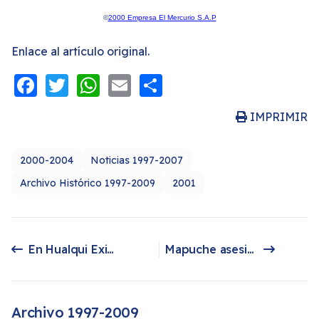
©
2000 Empresa El Mercurio S.A.P
Enlace al artículo original.
Facebook
Twitter
WhatsApp
Email
Share
IMPRIMIR
2000-2004
Noticias 1997-2007
Archivo Histórico 1997-2009
2001
En Hualqui Exigen Paralizar Ralco:
Mapuche asesinado en zona de conflicto
Artículo anterior: En Hualqui Exigen Paralizar Ralco:
Artículo siguiente: Mapuche asesinado en zona de conflicto
Archivo 1997-2009