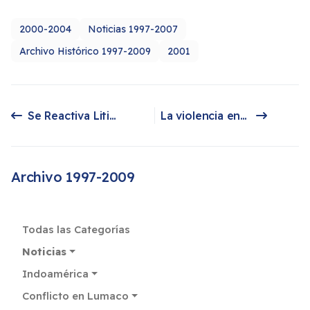
2000-2004
Noticias 1997-2007
Archivo Histórico 1997-2009
2001
Se Reactiva Litigio por Condena a Mapuches
La violencia en la zona mapuche vista por un testigo "desde dentro"
Artículo anterior: Se Reactiva Litigio por Condena a Mapuches
Artículo siguiente: La violencia en la zona mapuche vista por un testigo "desde dentro"
Archivo 1997-2009
Todas las Categorías
Noticias
Indoamérica
Conflicto en Lumaco