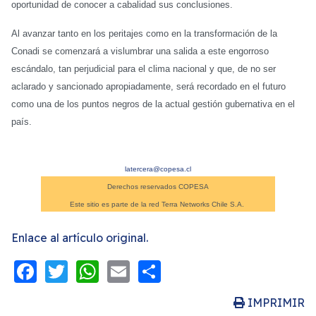
oportunidad de conocer a cabalidad sus conclusiones.
Al avanzar tanto en los peritajes como en la transformación de la
Conadi se comenzará a vislumbrar una salida a este engorroso
escándalo, tan perjudicial para el clima nacional y que, de no ser
aclarado y sancionado apropiadamente, será recordado en el futuro
como una de los puntos negros de la actual gestión gubernativa en el
país.
latercera@copesa.cl
Derechos reservados COPESA
Este sitio es parte de la red Terra Networks Chile S.A.
Enlace al artículo original.
Facebook
Twitter
WhatsApp
Email
Share
IMPRIMIR