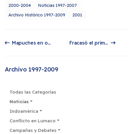
2000-2004
Noticias 1997-2007
Archivo Histórico 1997-2009
2001
Mapuches en ofensiva legal contra agricultores
Fracasó el primer intento de diálogo en Alto Biobío
Artículo anterior: Mapuches en ofensiva legal contra agricultores
Artículo siguiente: Fracasó el primer intento de diálogo en Alto Biobío
Archivo 1997-2009
Todas las Categorías
Noticias
Indoamérica
Conflicto en Lumaco
Campañas y Debates