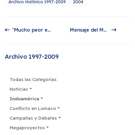
Archivo Histórico 1997-2009
2004
"Mucho peor estaríais con los incas"
Mensaje del Movimiento de la Juventud Kuna. Hacia la Unidad de los Pueblos Indígenas de Panamá
Artículo anterior: "Mucho peor estaríais con los incas"
Artículo siguiente: Mensaje del Movimiento de la Juventud Kuna. Hacia la Unidad de los Pueblos Indígenas de Panamá
Archivo 1997-2009
Todas las Categorías
Noticias
Indoamérica
Conflicto en Lumaco
Campañas y Debates
Megaproyectos