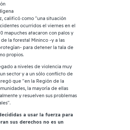
ión
dígena
, calificó como "una situación
cidentes ocurridos el viernes en el
00 mapuches atacaron con palos y
de la forestal Mininco -y a las
protegían- para detener la tala de
mo propios.
legado a niveles de violencia muy
un sector y a un sólo conflicto de
agregó que "en la Región de la
omunidades, la mayoría de ellas
malmente y resuelven sus problemas
ales".
ecididas a usar la fuerza para
eran sus derechos no es un