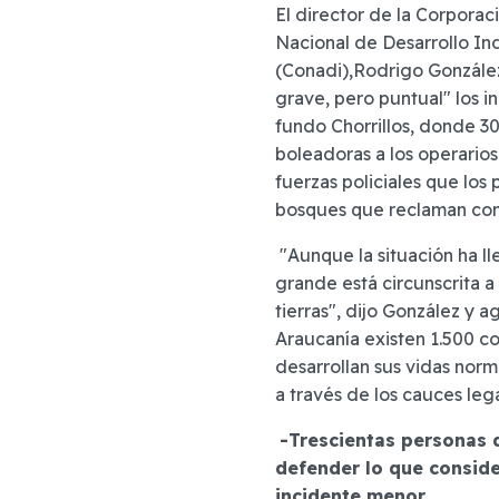
El director de la Corporac
Nacional de Desarrollo In
(Conadi),Rodrigo González
grave, pero puntual" los in
fundo Chorrillos, donde 3
boleadoras a los operarios 
fuerzas policiales que los 
bosques que reclaman co
"Aunque la situación ha l
grande está circunscrita a 
tierras", dijo González y 
Araucanía existen 1.500 c
desarrollan sus vidas nor
a través de los cauces leg
-Trescientas personas d
defender lo que consid
incidente menor.