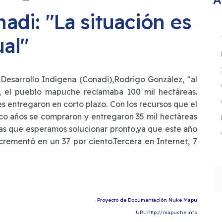
adi: "La situación es
al"
 Desarrollo Indígena (Conadi),Rodrigo González, "al
s, el pueblo mapuche reclamaba 100 mil hectáreas.
es entregaron en corto plazo. Con los recursos que el
nco años se compraron y entregaron 35 mil hectáreas
eas que esperamos solucionar pronto,ya que este año
crementó en un 37 por ciento.Tercera en Internet, 7
B
Proyecto de Documentación Ñuke Mapu
URL:http://mapuche.info