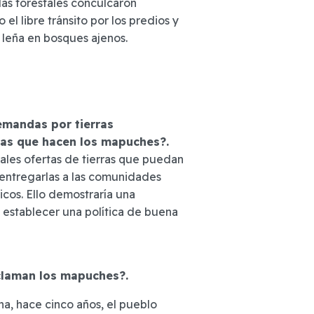
 las forestales conculcaron
el libre tránsito por los predios y
y leña en bosques ajenos.
emandas por tierras
as que hacen los mapuches?.
tales ofertas de tierras que puedan
 entregarlas a las comunidades
cos. Ello demostraría una
 establecer una política de buena
claman los mapuches?.
na, hace cinco años, el pueblo