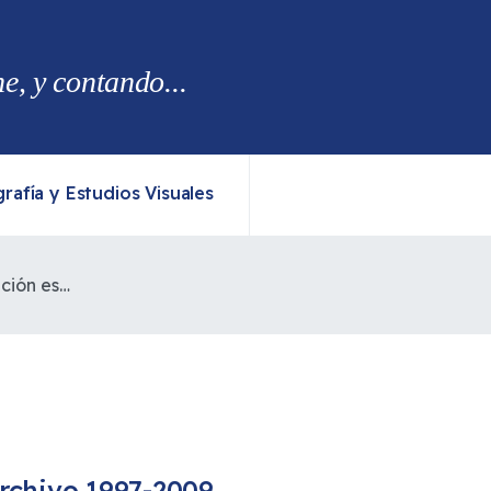
, y contando...
rafía y Estudios Visuales
Director de la Conadi: "La situación es grave, pero puntual"
rchivo 1997-2009