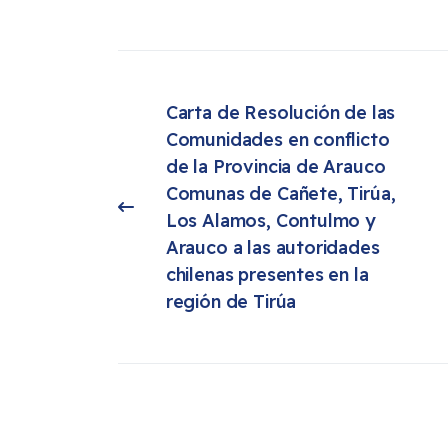
Carta de Resolución de las 
Comunidades en conflicto 
de la Provincia de Arauco 
Comunas de Cañete, Tirúa, 
Artículo anterior: Carta de Resolución de las Comunidades en conflicto de la Provincia de Arauco Comunas de Cañete, Tirúa, Los Alamos, Contulmo y Arauco a las autoridades chilenas presentes en la región de Tirúa
Los Alamos, Contulmo y 
Arauco a las autoridades 
chilenas presentes en la 
región de Tirúa