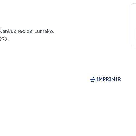
Ñankucheo de Lumako.
998.
IMPRIMIR