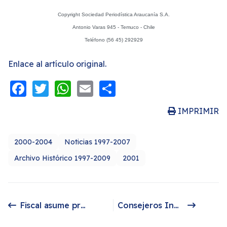
Copyright Sociedad Periodística Araucanía S.A.
Antonio Varas 945 - Temuco - Chile
Teléfono (56 45) 292929
Enlace al artículo original.
Facebook
Twitter
WhatsApp
Email
Share
IMPRIMIR
2000-2004
Noticias 1997-2007
Archivo Histórico 1997-2009
2001
Fiscal asume primer caso en marco de conflicto mapuche
Consejeros Indígenas de Conadi Solidarizan con Movilizaciones
Artículo anterior: Fiscal asume primer caso en marco de conflicto mapuche
Artículo siguiente: Consejeros Indígenas de Conadi Solidarizan con Movilizaciones