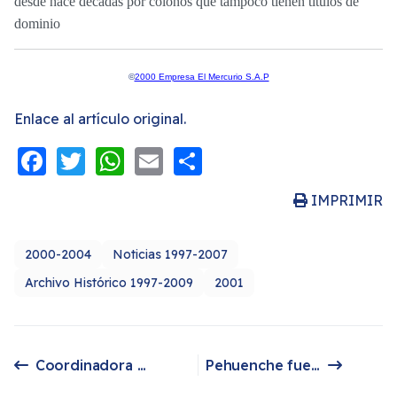
desde hace décadas por colonos que tampoco tienen títulos de
dominio
©
2000 Empresa El Mercurio S.A.P
Enlace al artículo original.
Facebook
Twitter
WhatsApp
Email
Share
IMPRIMIR
2000-2004
Noticias 1997-2007
Archivo Histórico 1997-2009
2001
Coordinadora Arauco-Malleco pidió ocultar a mapuches buscados por policía
Pehuenche fue becada por ONU
Artículo anterior: Coordinadora Arauco-Malleco pidió ocultar a mapuches buscados por policía
Artículo siguiente: Pehuenche fue becada por ONU