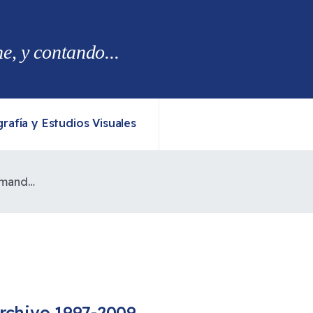
, y contando...
rafía y Estudios Visuales
Compra de Fundo Puso Fin a Demanda Mapuche
rchivo 1997-2009