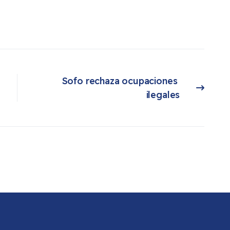
Sofo rechaza ocupaciones 
Artículo siguiente: Sofo rechaza ocupaciones ilegales
ilegales