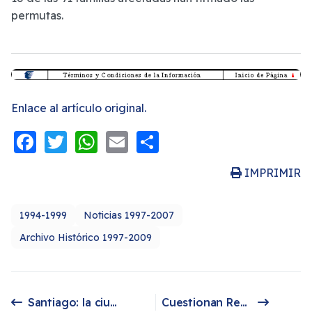
permutas.
Enlace al artículo original.
Facebook
Twitter
WhatsApp
Email
Share
IMPRIMIR
1994-1999
Noticias 1997-2007
Archivo Histórico 1997-2009
Santiago: la ciudad más mapuche de Chile
Cuestionan Reconocimiento de Indígenas
Artículo anterior: Santiago: la ciudad más mapuche de Chile
Artículo siguiente: Cuestionan Reconocimiento de Indígenas