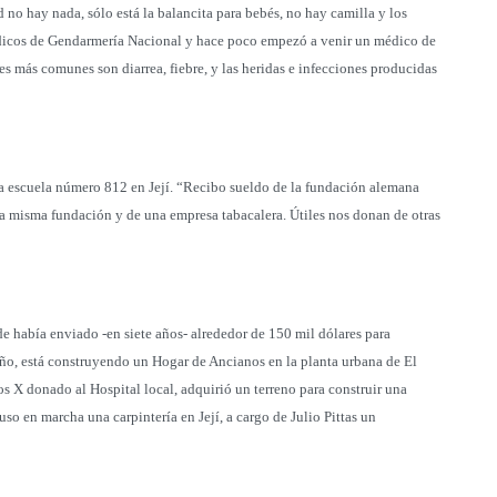
 no hay nada, sólo está la balancita para bebés, no hay camilla y los
dicos de Gendarmería Nacional y hace poco empezó a venir un médico de
más comunes son diarrea, fiebre, y las heridas e infecciones producidas
 la escuela número 812 en Její. “Recibo sueldo de la fundación alemana
a misma fundación y de una empresa tabacalera. Útiles nos donan de otras
de había enviado -en siete años- alrededor de 150 mil dólares para
ño, está construyendo un Hogar de Ancianos en la planta urbana de El
s X donado al Hospital local, adquirió un terreno para construir una
uso en marcha una carpintería en Její, a cargo de Julio Pittas un