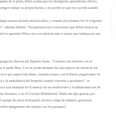
paba de la plata, debía cuidar que los aborígenes aprendieran oficios,
borigen trabaje su propia huerta, y no puede ser que eso suceda cuando
 amiga nuestra durante muchos años, y cuando por primera vez le exigimos
”; además definió, “los paisanos son conscientes que deben buscar su
il es aprender. Ellos van a revalorizar más si tienen que trabajar por sus
ngregación Siervas del Espíritu Santo. “Comencé mi relación con el
 el padre Max. Con la ayuda alemana fui una especie de tutora de los
ta tuve que supervisar obras, construcciones, con el dinero pagué mano de
cía y la ambulancia del hospital cuando vinieron a ayudarnos”, se
duce una anarquía en el manejo de las rendiciones y la administración de
de Ancianos y en el Consejo Multilateral. Nadie me dijo gracias por
l equipo de rayos al hospital, me hice cargo de trámites, gestiones,
etenden marginarme del trabajo con los paisanos”.