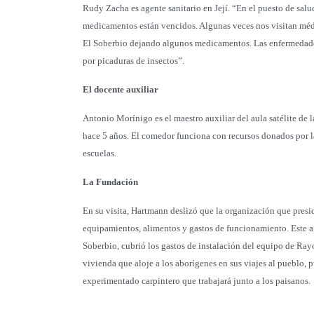
Rudy Zacha es agente sanitario en Její. “En el puesto de salud
medicamentos están vencidos. Algunas veces nos visitan mé
El Soberbio dejando algunos medicamentos. Las enfermedades 
por picaduras de insectos”.
El docente auxiliar
Antonio Morínigo es el maestro auxiliar del aula satélite de
hace 5 años. El comedor funciona con recursos donados por l
escuelas.
La Fundación
En su visita, Hartmann deslizó que la organización que presi
equipamientos, alimentos y gastos de funcionamiento. Este a
Soberbio, cubrió los gastos de instalación del equipo de Rayo
vivienda que aloje a los aborígenes en sus viajes al pueblo, p
experimentado carpintero que trabajará junto a los paisanos.