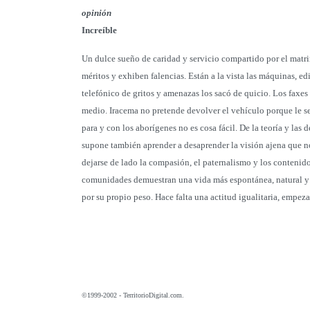
opinión
Increíble
Un dulce sueño de caridad y servicio compartido por el mat
méritos y exhiben falencias. Están a la vista las máquinas, ed
telefónico de gritos y amenazas los sacó de quicio. Los faxes
medio. Iracema no pretende devolver el vehículo porque le s
para y con los aborígenes no es cosa fácil. De la teoría y las
supone también aprender a desaprender la visión ajena que no
dejarse de lado la compasión, el paternalismo y los contenidos
comunidades demuestran una vida más espontánea, natural y 
por su propio peso. Hace falta una actitud igualitaria, empez
©1999-2002 - TerritorioDigital.com.