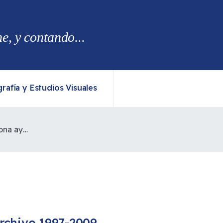
, y contando...
rafía y Estudios Visuales
Una fundación alemana condiciona ayuda a los guaraníes de dos aldeas
rchivo 1997-2009