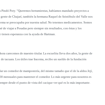
ea Pindó Poty. “Queremos herramientas, habíamos mandado proyectos a
gente de Chajarí, también la hermana Raquel de Aristóbulo del Valle nos
Iracema se preocupaba por nuestra salud. No tenemos medicamentos. Somos
sé de viajar a Posadas pero siempre sin resultados, con éstas y los
ue tienen esperanza con la ayuda de Hartman.
ahora carecemos de maestro titular. La escuelita lleva dos años, la gente de
 de tacuara. Los útiles trae Iracema, recibo un sueldo de la fundación
lar un comedor de mampostería, del mismo tamaño que el de la aldea Její,
00 mensuales para mantener el comedor. Lo más urgente para nosotros es
 siempre desde el punto de vista del cacique ver qué es lo más importante.