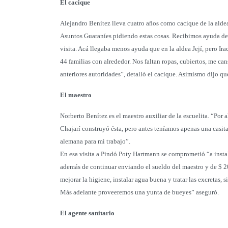
El cacique
Alejandro Benítez lleva cuatro años como cacique de la ald
Asuntos Guaraníes pidiendo estas cosas. Recibimos ayuda de 
visita. Acá llegaba menos ayuda que en la aldea Její, pero 
44 familias con alrededor. Nos faltan ropas, cubiertos, me can
anteriores autoridades”, detalló el cacique. Asimismo dijo q
El maestro
Norberto Benítez es el maestro auxiliar de la escuelita. “Por 
Chajarí construyó ésta, pero antes teníamos apenas una casita
alemana para mi trabajo”.
En esa visita a Pindó Poty Hartmann se comprometió “a insta
además de continuar enviando el sueldo del maestro y de $ 2
mejorar la higiene, instalar agua buena y tratar las excretas,
Más adelante proveeremos una yunta de bueyes” aseguró.
El agente sanitario