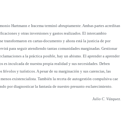
rimonio Hartmann e Iracema terminó abruptamente. Ambas partes acreditan
ificaciones y otras inversiones y gastos realizados. El intercambio
 se transformaron en cartas-documento y ahora está la justicia de por
ervirá para seguir atendiendo tantas comunidades marginadas. Gestionar
 declamaciones a la práctica posible, hay un abismo. El aprender a aprender
s es inculcada de nuestra propia realidad y sus necesidades. Deben
 frívolos y turísticos. A pesar de su marginación y sus carencias, las
menos existencialista. También la receta de autogestión compulsiva cae
ando por diagnosticar la fantasía de nuestro presunto esclarecimiento.
Julio C. Vázquez.