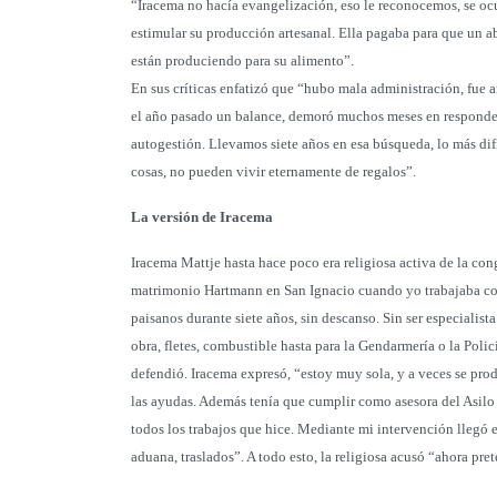
“Iracema no hacía evangelización, eso le reconocemos, se ocu
estimular su producción artesanal. Ella pagaba para que un a
están produciendo para su alimento”.
En sus críticas enfatizó que “hubo mala administración, fue
el año pasado un balance, demoró muchos meses en responder
autogestión. Llevamos siete años en esa búsqueda, lo más difíc
cosas, no pueden vivir eternamente de regalos”.
La versión de Iracema
Iracema Mattje hasta hace poco era religiosa activa de la co
matrimonio Hartmann en San Ignacio cuando yo trabajaba con
paisanos durante siete años, sin descanso. Sin ser especialis
obra, fletes, combustible hasta para la Gendarmería o la Poli
defendió. Iracema expresó, “estoy muy sola, y a veces se pro
las ayudas. Además tenía que cumplir como asesora del Asilo 
todos los trabajos que hice. Mediante mi intervención llegó e
aduana, traslados”. A todo esto, la religiosa acusó “ahora pr