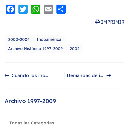
Facebook
Twitter
WhatsApp
Email
Share
IMPRIMIR
2000-2004
Indoamérica
Archivo Histórico 1997-2009
2002
Cuando los indígenas llegan al poder
Demandas de indios canadienses
Artículo anterior: Cuando los indígenas llegan al poder
Artículo siguiente: Demandas de indios canadienses
Archivo 1997-2009
Todas las Categorías