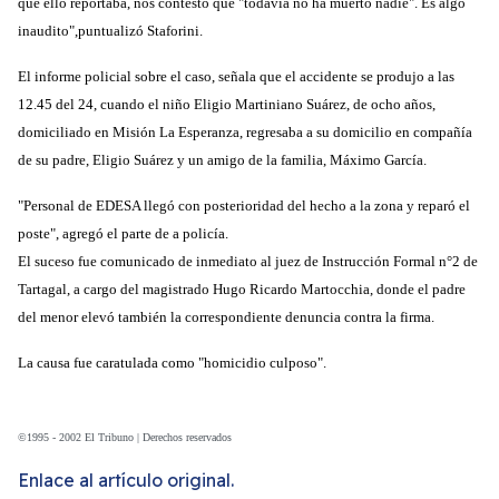
que ello reportaba, nos contestó que "todavía no ha muerto nadie". Es algo
inaudito",puntualizó Staforini.
El informe policial sobre el caso, señala que el accidente se produjo a las
12.45 del 24, cuando el niño Eligio Martiniano Suárez, de ocho años,
domiciliado en Misión La Esperanza, regresaba a su domicilio en compañía
de su padre, Eligio Suárez y un amigo de la familia, Máximo García.
"Personal de EDESA llegó con posterioridad del hecho a la zona y reparó el
poste", agregó el parte de a policía.
El suceso fue comunicado de inmediato al juez de Instrucción Formal n°2 de
Tartagal, a cargo del magistrado Hugo Ricardo Martocchia, donde el padre
del menor elevó también la correspondiente denuncia contra la firma.
La causa fue caratulada como "homicidio culposo".
©1995 - 2002 El Tribuno | Derechos reservados
Enlace al artículo original.