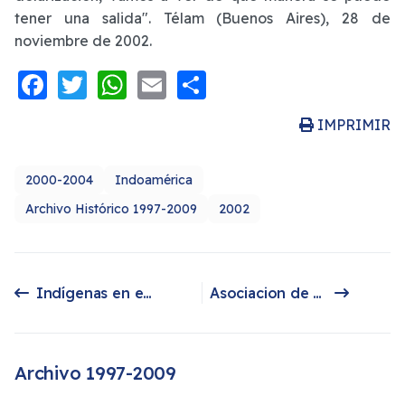
tener una salida". Télam (Buenos Aires), 28 de
noviembre de 2002.
Facebook
Twitter
WhatsApp
Email
Share
IMPRIMIR
2000-2004
Indoamérica
Archivo Histórico 1997-2009
2002
Indígenas en el gobierno
Asociacion de comunidades reclama 500 mil hectáreas a Salta:
Artículo anterior: Indígenas en el gobierno
Artículo siguiente: Asociacion de comunidades reclama 500 mil hectáreas a Salta:
Archivo 1997-2009