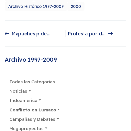
Archivo Histórico 1997-2009
2000
Mapuches piden en España detener la central Ralco
Protesta por detención de Víctor Ancalaf
Artículo anterior: Mapuches piden en España detener la central Ralco
Artículo siguiente: Protesta por detención de Víctor Ancalaf
Archivo 1997-2009
Todas las Categorías
Noticias
Indoamérica
Conflicto en Lumaco
Campañas y Debates
Megaproyectos