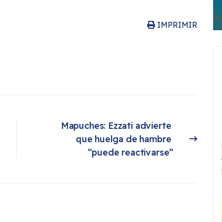
IMPRIMIR
Mapuches: Ezzati advierte 
que huelga de hambre 
Artículo siguiente: Mapuches: Ezzati advierte que huelga de hambre “puede reactivarse”
“puede reactivarse”