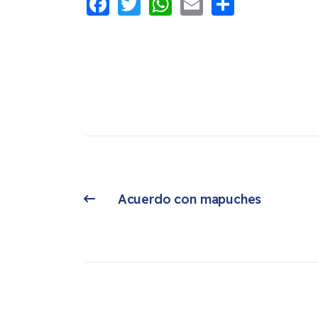
Facebook
Twitter
WhatsApp
Email
Share
Acuerdo con mapuches 
Artículo anterior: Acuerdo con mapuches