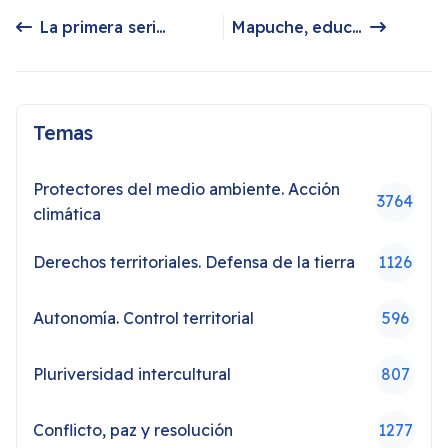
La primera serie documental sobre la cultura mapuche Kulmapu
Mapuche, educación y Chile post 73: Temas urgentes del Museo Histórico Nacional
Artículo anterior: La primera serie documental sobre la cultura mapuche Kulmapu
Artículo siguiente: Mapuche, educación y Chile post 73: Temas urgentes del Museo Histórico Nacional
Temas
Protectores del medio ambiente. Acción
3764
climática
Derechos territoriales. Defensa de la tierra
1126
Autonomía. Control territorial
596
Pluriversidad intercultural
807
Conflicto, paz y resolución
1277