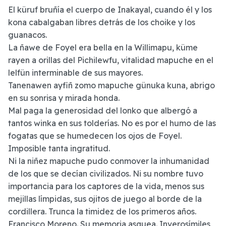
El küruf bruñía el cuerpo de Inakayal, cuando él y los
kona cabalgaban libres detrás de los choike y los
guanacos.
La ñawe de Foyel era bella en la Willimapu, küme
rayen a orillas del Pichilewfu, vitalidad mapuche en el
lelfün interminable de sus mayores.
Tanenawen ayfiñ zomo mapuche günuka kuna, abrigo
en su sonrisa y mirada honda.
Mal paga la generosidad del lonko que albergó a
tantos winka en sus tolderías. No es por el humo de las
fogatas que se humedecen los ojos de Foyel.
Imposible tanta ingratitud.
Ni la niñez mapuche pudo conmover la inhumanidad
de los que se decían civilizados. Ni su nombre tuvo
importancia para los captores de la vida, menos sus
mejillas límpidas, sus ojitos de juego al borde de la
cordillera. Trunca la timidez de los primeros años.
Francisco Moreno. Su memoria asquea. Inverosímiles