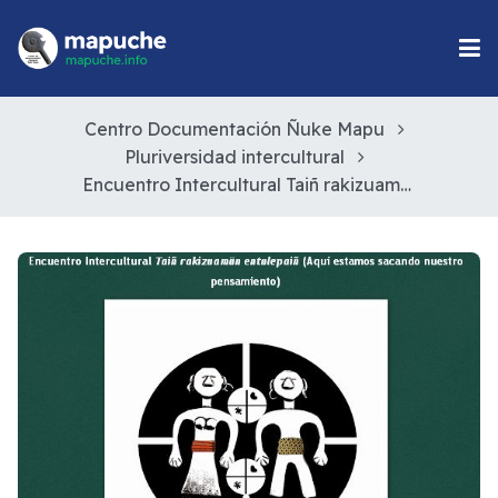
Centro Documentación Ñuke Mapu
Pluriversidad intercultural
Encuentro Intercultural Taiñ rakizuamün entulepaiñ - (Aquí estamos sacando nuestro pensamiento)