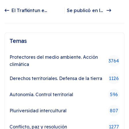
El Trafkintun en el marco de la cosmovisión mapuche
Se publicó en la Argentina libro del periodista mapuche Pedro Cayuqueo - Sólo por ser indios
Artículo anterior: El Trafkintun en el marco de la cosmovisión mapuche
Artículo siguiente: Se publicó en la Argentina libro del periodista mapuche Pedro Cayuqueo - Sólo por ser indios
Temas
Protectores del medio ambiente. Acción
3764
climática
Derechos territoriales. Defensa de la tierra
1126
Autonomía. Control territorial
596
Pluriversidad intercultural
807
Conflicto, paz y resolución
1277