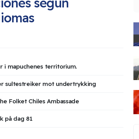
ciones según
B
diomas
 i mapuchenes territorium.
er sultestreiker mot undertrykking
che Folket Chiles Ambassade
ik på dag 81