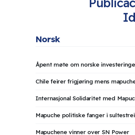
Publica
I
Norsk
Åpent møte om norske investeringer
Chile feirer frigjøring mens mapuch
Internasjonal Solidaritet med Mapu
Mapuche politiske fanger i sultestre
Mapuchene vinner over SN Power