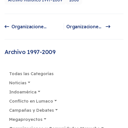
Organizaciones en Europa y Norteamérica lanzan campaña internacional por presos mapuches; FvriLofChe, PuelMapu (BARILOCHE, ARGENTINA)
Organizaciones en Europa y Norteamérica lanzan campaña internacional por presos mapuches AMSTERDAM, HOLANDA
Artículo anterior: Organizaciones en Europa y Norteamérica lanzan campaña internacional por presos mapuches; FvriLofChe, PuelMapu (BARILOCHE, ARGENTINA)
Artículo siguiente: Organizaciones en Europa y Norteamérica lanzan campaña internacional por presos mapuches AMSTERDAM, HOLANDA
Archivo 1997-2009
Todas las Categorías
Noticias
Indoamérica
Conflicto en Lumaco
Campañas y Debates
Megaproyectos