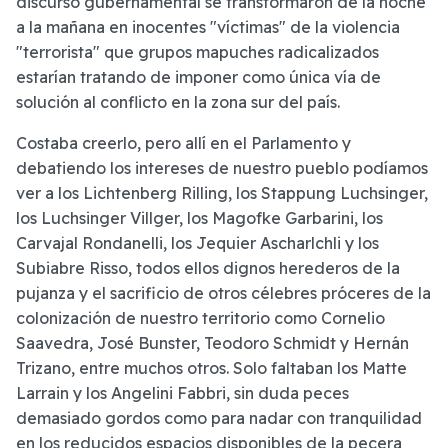
discurso gubernamental se transformaron de la noche
a la mañana en inocentes "víctimas" de la violencia
"terrorista" que grupos mapuches radicalizados
estarían tratando de imponer como única vía de
solución al conflicto en la zona sur del país.
Costaba creerlo, pero allí en el Parlamento y
debatiendo los intereses de nuestro pueblo podíamos
ver a los Lichtenberg Rilling, los Stappung Luchsinger,
los Luchsinger Villger, los Magofke Garbarini, los
Carvajal Rondanelli, los Jequier Ascharlchli y los
Subiabre Risso, todos ellos dignos herederos de la
pujanza y el sacrificio de otros célebres próceres de la
colonización de nuestro territorio como Cornelio
Saavedra, José Bunster, Teodoro Schmidt y Hernán
Trizano, entre muchos otros. Solo faltaban los Matte
Larrain y los Angelini Fabbri, sin duda peces
demasiado gordos como para nadar con tranquilidad
en los reducidos espacios disponibles de la pecera