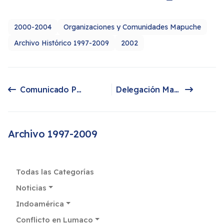
2000-2004
Organizaciones y Comunidades Mapuche
Archivo Histórico 1997-2009
2002
Comunicado Público: Que durante el día de hoy, jueves 11 de julio del 2002, las comunidades mapuche en conflicto, con apoyo de otros sectores mapuche, se encuentran desarrollando acciones coordinadas para denunciar públicamente
Delegación Mapuche-Pewenche se entrevistan con parlamentarios Europeos:
Artículo anterior: Comunicado Público: Que durante el día de hoy, jueves 11 de julio del 2002, las comunidades mapuche en conflicto, con apoyo de otros sectores mapuche, se encuentran desarrollando acciones coordinadas para denunciar públicamente
Artículo siguiente: Delegación Mapuche-Pewenche se entrevistan con parlamentarios Europeos:
Archivo 1997-2009
Todas las Categorías
Noticias
Indoamérica
Conflicto en Lumaco