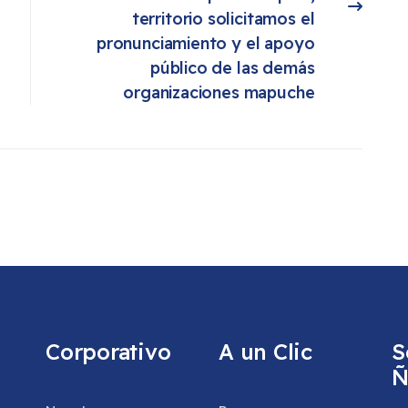
Artículo siguiente: Comunicado Publico: La Agrupación de Comunidades en Conflicto de Collipulli Collipulli, territorio solicitamos el pronunciamiento y el apoyo público de las demás organizaciones mapuche
territorio solicitamos el 
pronunciamiento y el apoyo 
público de las demás 
organizaciones mapuche 
Corporativo
A un Clic
S
Ñ