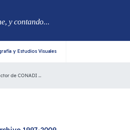
, y contando...
rafía y Estudios Visuales
Carta Abierta Al Director de CONADI Don Edgardo Lienlaf:
rchivo 1997-2009