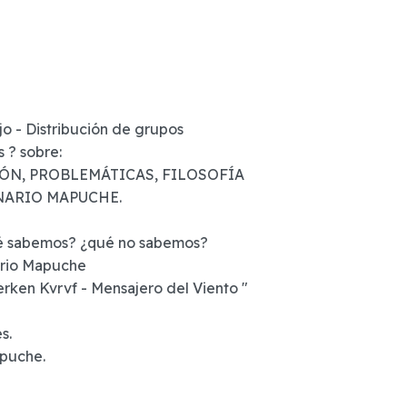
jo - Distribución de grupos
 ? sobre:
, PROBLEMÁTICAS, FILOSOFÍA
IO MAPUCHE.
ué sabemos? ¿qué no sabemos?
nario Mapuche
Kvrvf - Mensajero del Viento "
s.
apuche.