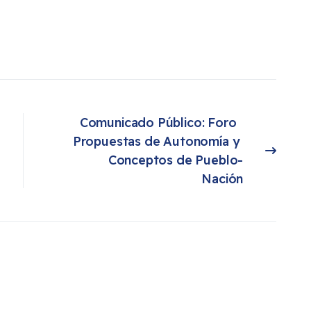
Comunicado Público: Foro  
Propuestas de Autonomía y 
Artículo siguiente: Comunicado Público: Foro Propuestas de Autonomía y Conceptos de Pueblo-Nación
Conceptos de Pueblo-
Nación