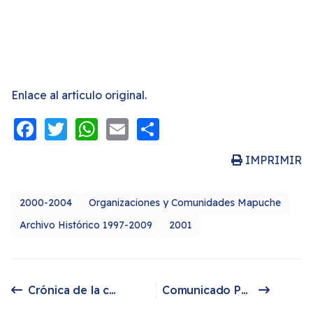
Enlace al artículo original.
Facebook
Twitter
WhatsApp
Email
Share
IMPRIMIR
2000-2004
Organizaciones y Comunidades Mapuche
Archivo Histórico 1997-2009
2001
Crónica de la contaminación de las petroleras al wajmapu (territorio mapuche)
Comunicado Público: El 17 y 18 de noviembre de 2001 se realizará el Censo Nacional de Población, Hogares y Vivienda en la Argentina.
Artículo anterior: Crónica de la contaminación de las petroleras al wajmapu (territorio mapuche)
Artículo siguiente: Comunicado Público: El 17 y 18 de noviembre de 2001 se realizará el Censo Nacional de Población, Hogares y Vivienda en la Argentina.