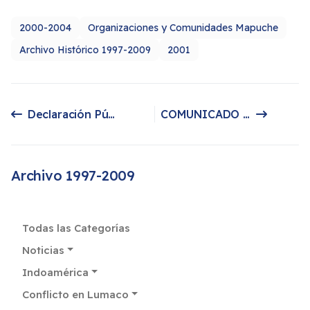
2000-2004
Organizaciones y Comunidades Mapuche
Archivo Histórico 1997-2009
2001
Declaración Pública: COORDINADORA MAPUCHE ARAUCO MALLECO DECLARA:
COMUNICADO PUBLICO: Los Presos Políticos Mapuche desde la cárcel de Nueva Imperial comunican a la sociedad civil nacional e internacional lo siguiente:
Artículo anterior: Declaración Pública: COORDINADORA MAPUCHE ARAUCO MALLECO DECLARA:
Artículo siguiente: COMUNICADO PUBLICO: Los Presos Políticos Mapuche desde la cárcel de Nueva Imperial comunican a la sociedad civil nacional e internacional lo siguiente:
Archivo 1997-2009
Todas las Categorías
Noticias
Indoamérica
Conflicto en Lumaco