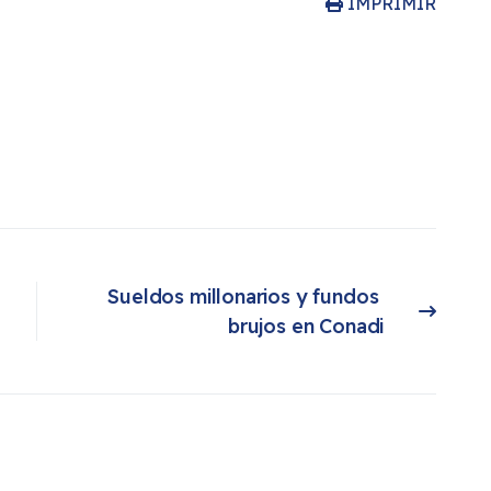
IMPRIMIR
Sueldos millonarios y fundos 
Artículo siguiente: Sueldos millonarios y fundos brujos en Conadi
brujos en Conadi