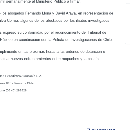
rir semanalmente al Ministerio Público a firmar.
rte los abogados Fernando Llona y David Araya, en representación de
va Correa, algunos de los afectados por los ilícitos investigados.
íos expresó su conformidad por el reconocimiento del Tribunal de
o Público en coordinación con la Policía de Investigaciones de Chile.
umplimiento en las próximas horas a las órdenes de detención e
iginar nuevos enfrentamientos entre mapuches y la policía.
dad Periodística Araucanía S.A.
aras 945 - Temuco - Chile
fono (56 45) 292929