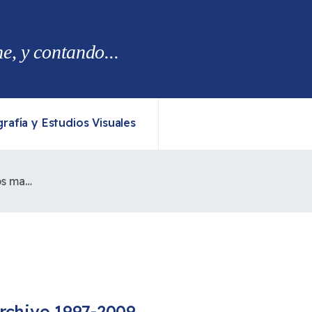
, y contando...
rafía y Estudios Visuales
Revocan libertad para comuneros mapuches
rchivo 1997-2009