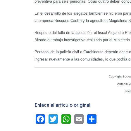
preventiva para seis personas. Otras cuatro deben concur
En el desarrollo de los alegatos también se hicieron pa
la empresa Bosques Cautín y la agricultora Magdalena Sil
Respecto del fallo de la apelación, el fiscal Alejandro R
Alzada al trabajo investigativo realizado por el Ministeri
Personal de la policía civil o Carabineros deberán dar c
ingresar nuevamente a las comunidades, lo que podría or
Copyright Socie
Antonio V
Telé
Enlace al artículo original.
Facebook
Twitter
WhatsApp
Email
Share