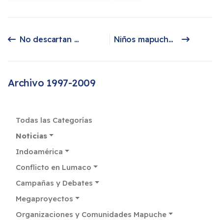
No descartan despidos en la Conadi
Niños mapuches van al jardín infantil
Artículo anterior: No descartan despidos en la Conadi
Artículo siguiente: Niños mapuches van al jardín infantil
Archivo 1997-2009
Todas las Categorías
Noticias
Indoamérica
Conflicto en Lumaco
Campañas y Debates
Megaproyectos
Organizaciones y Comunidades Mapuche