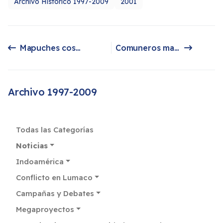
Archivo Histórico 1997-2009
2001
Mapuches cosechan trigo en fundo tomado
Comuneros mapuches serán recibidos hoy por intendenta de la IX Región
Artículo anterior: Mapuches cosechan trigo en fundo tomado
Artículo siguiente: Comuneros mapuches serán recibidos hoy por intendenta de la IX Región
Archivo 1997-2009
Todas las Categorías
Noticias
Indoamérica
Conflicto en Lumaco
Campañas y Debates
Megaproyectos