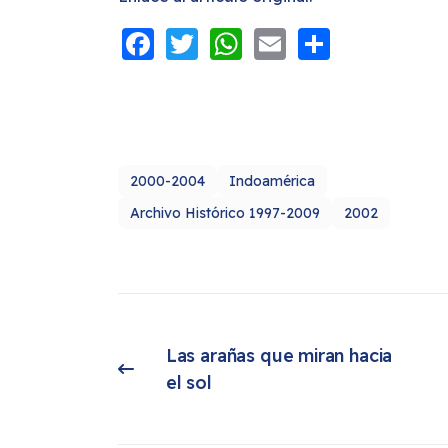
Facebook
Twitter
WhatsApp
Email
Share
2000-2004
Indoamérica
Archivo Histórico 1997-2009
2002
Las arañas que miran hacia 
Artículo anterior: Las arañas que miran hacia el sol
el sol