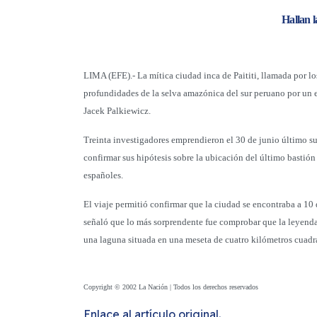
Hallan l
LIMA (EFE).- La mítica ciudad inca de Paititi, llamada por l
profundidades de la selva amazónica del sur peruano por un 
Jacek Palkiewicz.
Treinta investigadores emprendieron el 30 de junio último su 
confirmar sus hipótesis sobre la ubicación del último bastió
españoles.
El viaje permitió confirmar que la ciudad se encontraba a 10
señaló que lo más sorprendente fue comprobar que la leyenda 
una laguna situada en una meseta de cuatro kilómetros cuadr
Copyright © 2002 La Nación | Todos los derechos reservados
Enlace al artículo original.