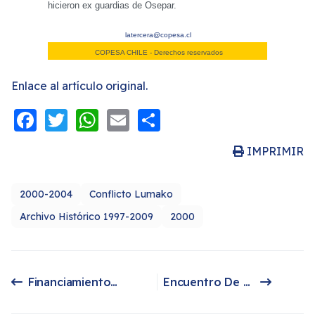
hicieron ex guardias de Osepar.
latercera@copesa.cl
COPESA CHILE - Derechos reservados
Enlace al artículo original.
Facebook
Twitter
WhatsApp
Email
Share
IMPRIMIR
2000-2004
Conflicto Lumako
Archivo Histórico 1997-2009
2000
Financiamiento Externo Divide a Mapuches
Encuentro De Grupos Mapuches En Malleco
Artículo anterior: Financiamiento Externo Divide a Mapuches
Artículo siguiente: Encuentro De Grupos Mapuches En Malleco