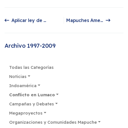
Aplicar ley de seguridad no resuelve conflicto mapuche
Mapuches Amenazan Talar Bosques de Fundo Tomado
Artículo anterior: Aplicar ley de seguridad no resuelve conflicto mapuche
Artículo siguiente: Mapuches Amenazan Talar Bosques de Fundo Tomado
Archivo 1997-2009
Todas las Categorías
Noticias
Indoamérica
Conflicto en Lumaco
Campañas y Debates
Megaproyectos
Organizaciones y Comunidades Mapuche