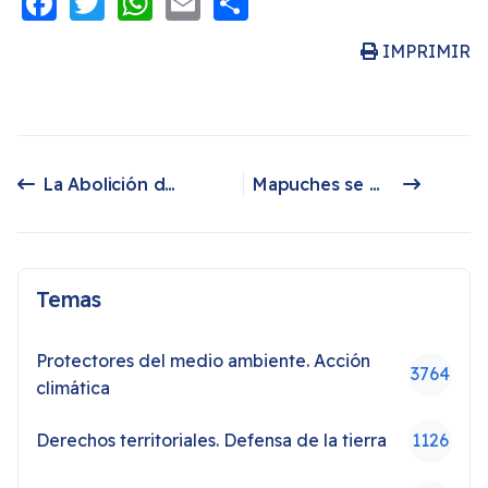
IMPRIMIR
La Abolición de las Bulas Papales y la Doctrina del Descubrimiento
Mapuches se manifiestan en contra de montajes policiales
Artículo anterior: La Abolición de las Bulas Papales y la Doctrina del Descubrimiento
Artículo siguiente: Mapuches se manifiestan en contra de montajes policiales
Temas
Protectores del medio ambiente. Acción
3764
climática
Derechos territoriales. Defensa de la tierra
1126