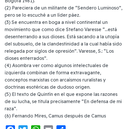
Bogotá 1981).
(2) Pareciera de un militante de “Sendero Luminoso”,
pero se lo escuché a un líder páez.
(3) Se encuentra en boga a nivel continental un
movimiento que como dice Stefano Varesse “…está
desenterrando a sus dioses. Está sacando a la utopía
del subsuelo, de la clandestinidad a la cual había sido
relegada por siglos de opresión”. Varesse, S.: “Los
dioses enterrados”.
(4) Asombra ver como algunos intelectuales de
izquierda combinan de forma extravagante,
conceptos marxistas con arcaísmos ruralistas y
doctrinas esotéricas de dudoso origen.
(5) El texto de Quintín en el que expone las razones
de su lucha, se titula precisamente “En defensa de mi
raza”.
(6) Fernando Mires, Camus después de Camus
Facebook
Twitter
WhatsApp
Email
Share