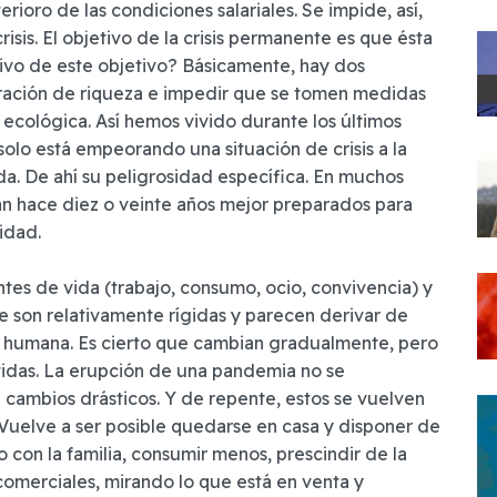
erioro de las condiciones salariales. Se impide, así,
isis. El objetivo de la crisis permanente es que ésta
etivo de este objetivo? Básicamente, hay dos
tración de riqueza e impedir que se tomen medidas
e ecológica. Así hemos vivido durante los últimos
solo está empeorando una situación de crisis a la
a. De ahí su peligrosidad específica. En muchos
ban hace diez o veinte años mejor preparados para
idad.
tes de vida (trabajo, consumo, ocio, convivencia) y
e son relativamente rígidas y parecen derivar de
eza humana. Es cierto que cambian gradualmente, pero
rtidas. La erupción de una pandemia no se
cambios drásticos. Y de repente, estos se vuelven
 Vuelve a ser posible quedarse en casa y disponer de
 con la familia, consumir menos, prescindir de la
comerciales, mirando lo que está en venta y