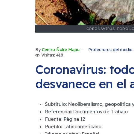
CORONAVIRUS: TODO LO 
By
Centro Ñuke Mapu
Protectores del medio 
Visitas: 418
Coronavirus: todo
desvanece en el a
Subtítulo:
Neoliberalismo, geopolítica 
Referencia::
Documentos de Trabajo
Fuente:
Página 12
Pueblo:
Latinoamericano
Idioma original:
Español