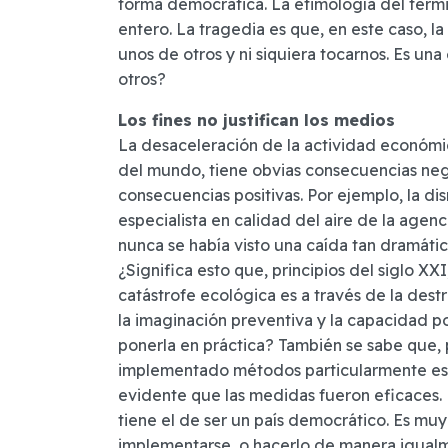
forma democrática. La etimología del térm
entero. La tragedia es que, en este caso, l
unos de otros y ni siquiera tocarnos. Es un
otros?
Los fines no justifican los medios
La desaceleración de la actividad económi
del mundo, tiene obvias consecuencias nega
consecuencias positivas. Por ejemplo, la di
especialista en calidad del aire de la age
nunca se había visto una caída tan dramátic
¿Significa esto que, principios del siglo XX
catástrofe ecológica es a través de la de
la imaginación preventiva y la capacidad po
ponerla en práctica? También se sabe que, 
implementado métodos particularmente estr
evidente que las medidas fueron eficaces. 
tiene el de ser un país democrático. Es m
implementarse, o hacerlo de manera igualm