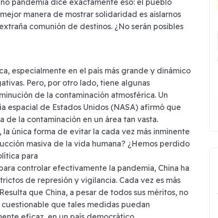
ino pandemia dice exactamente eso: el pueblo
a mejor manera de mostrar solidaridad es aislarnos
a extraña comunión de destinos. ¿No serán posibles
ca, especialmente en el país más grande y dinámico
tivas. Pero, por otro lado, tiene algunas
sminución de la contaminación atmosférica. Un
ncia espacial de Estados Unidos (NASA) afirmó que
a de la contaminación en un área tan vasta.
I, la única forma de evitar la cada vez más inminente
strucción masiva de la vida humana? ¿Hemos perdido
lítica para
para controlar efectivamente la pandemia, China ha
ictos de represión y vigilancia. Cada vez es más
Resulta que China, a pesar de todos sus méritos, no
uy cuestionable que tales medidas puedan
ente eficaz, en un país democrático.