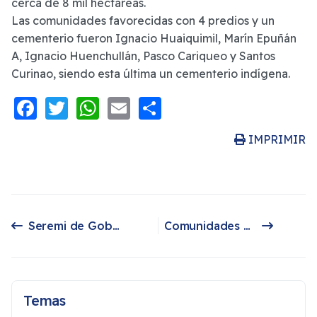
cerca de 8 mil hectáreas.
Las comunidades favorecidas con 4 predios y un
cementerio fueron Ignacio Huaiquimil, Marín Epuñán
A, Ignacio Huenchullán, Pasco Cariqueo y Santos
Curinao, siendo esta última un cementerio indígena.
Facebook
Twitter
WhatsApp
Email
Share
IMPRIMIR
Seremi de Gobierno del Bío-Bío manifiesta preocupación ante posible rearticulación de la CAM
Comunidades mapuche interponen un recurso de protección contra una eléctrica en Cunco
Artículo anterior: Seremi de Gobierno del Bío-Bío manifiesta preocupación ante posible rearticulación de la CAM
Artículo siguiente: Comunidades mapuche interponen un recurso de protección contra una eléctrica en Cunco
Temas