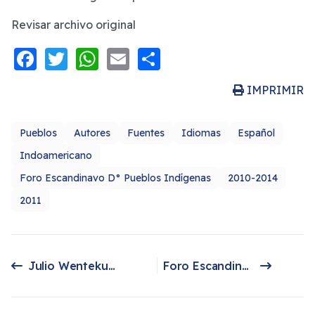
Revisar archivo original
Facebook
Twitter
WhatsApp
Email
Share
IMPRIMIR
Pueblos
Autores
Fuentes
Idiomas
Español
Indoamericano
Foro Escandinavo D° Pueblos Indígenas
2010-2014
2011
Julio Wentekura Llankaleo
Foro Escandinavo por los Derechos de los Pueblos Indígenas
Artículo anterior: Julio Wentekura Llankaleo
Artículo siguiente: Foro Escandinavo por los Derechos de los Pueblos Indígenas