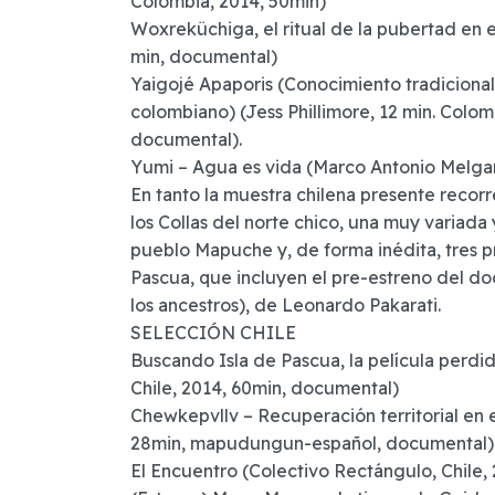
Colombia, 2014, 50min)
Woxreküchiga, el ritual de la pubertad en 
min, documental)
Yaigojé Apaporis (Conocimiento tradicional
colombiano) (Jess Phillimore, 12 min. Colom
documental).
Yumi – Agua es vida (Marco Antonio Melgar
En tanto la muestra chilena presente recor
los Collas del norte chico, una muy variad
pueblo Mapuche y, de forma inédita, tres 
Pascua, que incluyen el pre-estreno del do
los ancestros), de Leonardo Pakarati.
SELECCIÓN CHILE
Buscando Isla de Pascua, la película perdi
Chile, 2014, 60min, documental)
Chewkepvllv – Recuperación territorial en e
28min, mapudungun-español, documental)
El Encuentro (Colectivo Rectángulo, Chile,