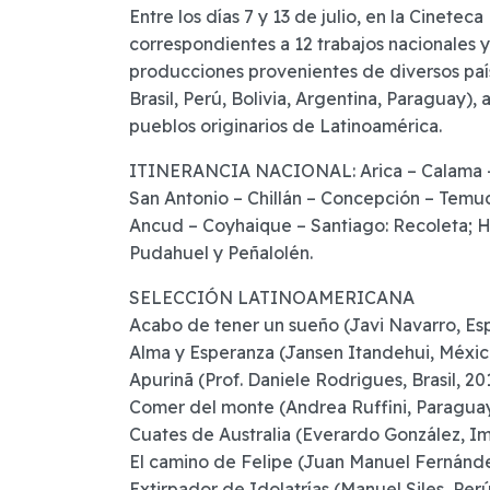
Entre los días 7 y 13 de julio, en la Cinetec
correspondientes a 12 trabajos nacionales 
producciones provenientes de diversos paí
Brasil, Perú, Bolivia, Argentina, Paraguay)
pueblos originarios de Latinoamérica.
ITINERANCIA NACIONAL: Arica – Calama – 
San Antonio – Chillán – Concepción – Temuc
Ancud – Coyhaique – Santiago: Recoleta; H
Pudahuel y Peñalolén.
SELECCIÓN LATINOAMERICANA
Acabo de tener un sueño (Javi Navarro, Esp
Alma y Esperanza (Jansen Itandehui, México 
Apurinã (Prof. Daniele Rodrigues, Brasil, 20
Comer del monte (Andrea Ruffini, Paraguay
Cuates de Australia (Everardo González, I
El camino de Felipe (Juan Manuel Fernández
Extirpador de Idolatrías (Manuel Siles, Perú