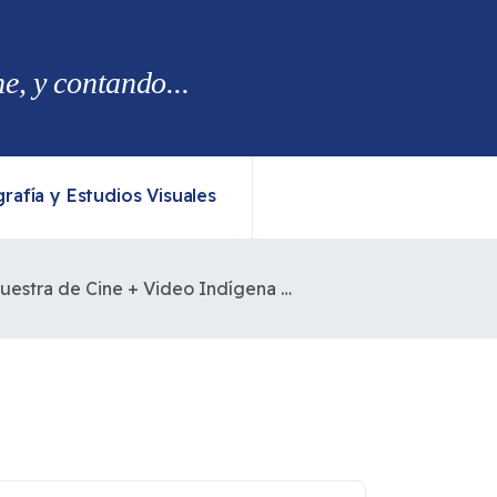
, y contando...
rafía y Estudios Visuales
9° Muestra de Cine + Video Indígena Celebrando a los Pueblos Originarios del Mundo