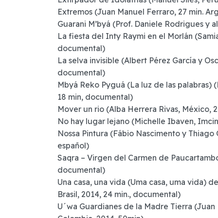
Extremos (Juan Manuel Ferraro, 27 min. Arg
Guarani M’byá (Prof. Daniele Rodrigues y a
La fiesta del Inty Raymi en el Morlán (Sam
documental)
La selva invisible (Albert Pérez García y Os
documental)
Mbyá Reko Pyguá (La luz de las palabras) (Ká
18 min, documental)
Mover un rio (Alba Herrera Rivas, México, 
No hay lugar lejano (Michelle Ibaven, Imci
Nossa Pintura (Fábio Nascimento y Thiago O
español)
Saqra – Virgen del Carmen de Paucartambo (
documental)
Una casa, una vida (Uma casa, uma vida) d
Brasil, 2014, 24 min., documental)
U´wa Guardianes de la Madre Tierra (Juan 