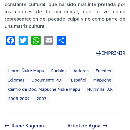
constante cultural, que ha sido mal interpretada por
los códices de lo occidental, que lo ve como
representación del pecado-culpa y no como parte de
una matriz cultural.
Facebook
Twitter
WhatsApp
Email
Share
IMPRIMIR
Libros Ñuke Mapu
Pueblos
Autores
Fuentes
Idiomas
Documento PDF
Español
Mapuche
Centro de Doc. Mapuche Ñuke Mapu
Huirimilla, J.P.
2005-2009
2007
Rume Kagenmew ta az Mapu. Epidemiología de la Trasgresión en Makewe-Pelale
Arbol de Agua
Artículo anterior: Rume Kagenmew ta az Mapu. Epidemiología de la Trasgresión en Makewe-Pelale
Artículo siguiente: Arbol de Agua