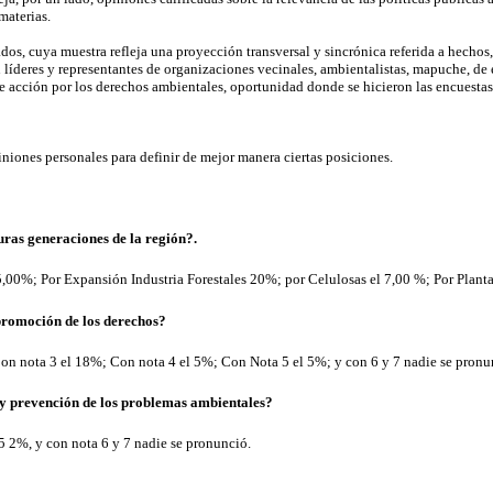
materias.
os, cuya muestra refleja una proyección transversal y sincrónica referida a hecho
 líderes y representantes de organizaciones vecinales, ambientalistas, mapuche, de 
e acción por los derechos ambientales, oportunidad donde se hicieron las encuestas
iniones personales para definir de mejor manera ciertas posiciones.
ras generaciones de la región?.
5,00%; Por Expansión Industria Forestales 20%; por Celulosas el 7,00 %; Por Planta
promoción de los derechos?
on nota 3 el 18%; Con nota 4 el 5%; Con Nota 5 el 5%; y con 6 y 7 nadie se pronu
 y prevención de los problemas ambientales?
2%, y con nota 6 y 7 nadie se pronunció.