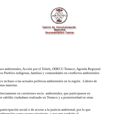
echos ambientales, Acción por el Toltén, ODECU Temuco, Agenda Regional
s Pueblos indígenas, familias y comunidades en conflictos ambientales.
 rechazo a las actuales políticas ambientales en la región. Líderes de
tas materias.
directamente en cuestiones socio ambientales, que participaron en
un cabildo ciudadano realizado en Temuco y a posterioridad en otras
articipación social o de acceso a la justicia ambiental, por lo que
 ambientales como asunto prioritario, y por otro también el