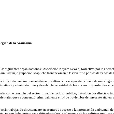
 Región de la Araucanía
r las siguientes organizaciones: Asociación Koyam Newen, Kolectivo por los der
Taiñ Kimün, Agrupación Mapuche Konapewman, Observatorio por los derechos de lo
pación ciudadana implementada en los últimos meses que dan cuenta de un categórico
slativas y administrativas y develan la necesidad de hacer cambios profundos en es
iales como también del sector privado e incluso público, involucrados directa o in
ientales que se concentró principalmente el 14 de noviembre del presente año en 
 están trabajando directamente en asuntos de acceso a la información ambiental, de p
ja, por un lado, opiniones calificadas sobre la relevancia de las políticas públicas