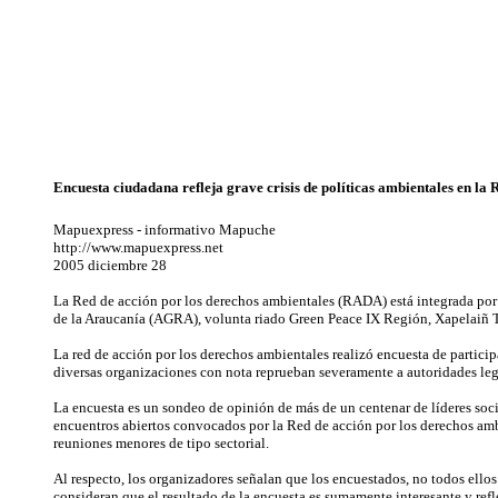
Encuesta ciudadana refleja grave crisis de políticas ambientales en la
Mapuexpress - informativo Mapuche
http://www.mapuexpress.net
2005 diciembre 28
La Red de acción por los derechos ambientales (RADA) está integrada po
de la Araucanía (AGRA), volunta riado Green Peace IX Región, Xapelaiñ 
La red de acción por los derechos ambientales realizó encuesta de partici
diversas organizaciones con nota reprueban severamente a autoridades legi
La encuesta es un sondeo de opinión de más de un centenar de líderes soc
encuentros abiertos convocados por la Red de acción por los derechos amb
reuniones menores de tipo sectorial.
Al respecto, los organizadores señalan que los encuestados, no todos ellos
consideran que el resultado de la encuesta es sumamente interesante y refle